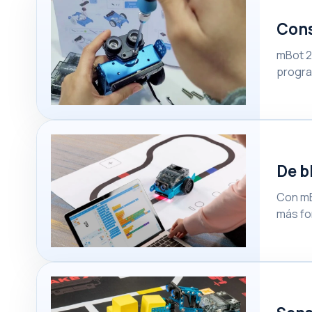
Cons
mBot 2
progra
De b
Con mB
más fo