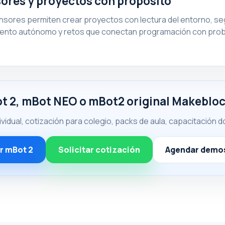
ores y proyectos con propósito
nsores permiten crear proyectos con lectura del entorno, seg
ento autónomo y retos que conectan programación con prob
t 2, mBot NEO o mBot2 original Makebloc
dual, cotización para colegio, packs de aula, capacitación d
 mBot 2
Solicitar cotización
Agendar demo