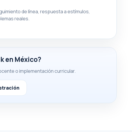
uimiento de línea, respuesta a estímulos,
lemas reales.
k en México?
ocente o implementación curricular.
stración