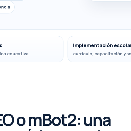
encia
s
Implementación escola
ica educativa
currículo, capacitación y s
EO o mBot2: una