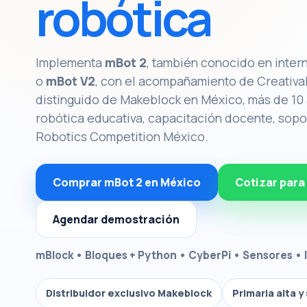
robótica
Implementa
mBot 2
, también conocido en inte
o
mBot V2
, con el acompañamiento de CreativaK
distinguido de Makeblock en México, más de 10
robótica educativa, capacitación docente, sopo
Robotics Competition México.
Comprar mBot 2 en México
Cotizar para
Agendar demostración
mBlock • Bloques + Python • CyberPi • Sensores • 
Distribuidor exclusivo Makeblock
Primaria alta 