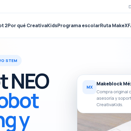
D
t 2
Por qué CreativaKids
Programa escolar
Ruta MakeX
F
IVO STEM
ot NEO
Makeblock Mé
MX
obot
Compra original 
asesoría y sopor
CreativaKids.
ng y