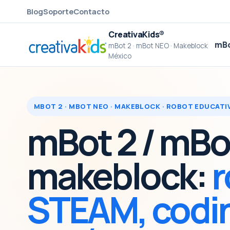
Blog
Soporte
Contacto
CreativaKids®
mBo
mBot 2 · mBot NEO · Makeblock
México
MBOT 2 · MBOT NEO · MAKEBLOCK · ROBOT EDUCAT
mBot 2 / mB
makeblock:
r
STEAM, codi