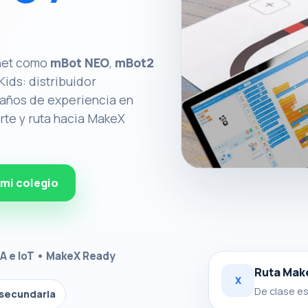
rnet como
mBot NEO
,
mBot2
ids: distribuidor
 años de experiencia en
rte y ruta hacia MakeX
 mi colegio
IA e IoT • MakeX Ready
Ruta Mak
X
De clase es
y secundaria