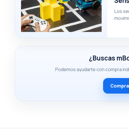
Sens
Los se
movimi
¿Buscas mBo
Podemos ayudarte con compra indivi
Comprar