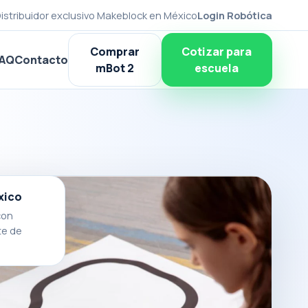
istribuidor exclusivo Makeblock en México
Login Robótica
Comprar
Cotizar para
AQ
Contacto
mBot 2
escuela
xico
con
te de