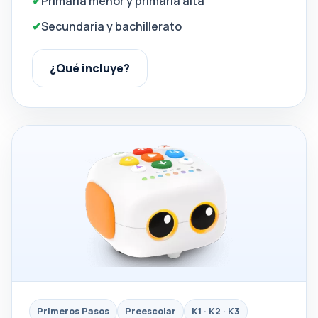
Primaria menor y primaria alta
Secundaria y bachillerato
¿Qué incluye?
Primeros Pasos
Preescolar
K1 · K2 · K3