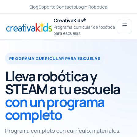
Blog
Soporte
Contacto
Login Robótica
CreativaKids®
☰
Programa curricular de robótica
para escuelas
PROGRAMA CURRICULAR PARA ESCUELAS
Lleva robótica y
STEAM a tu escuela
con un programa
completo
Programa completo con currículo, materiales,